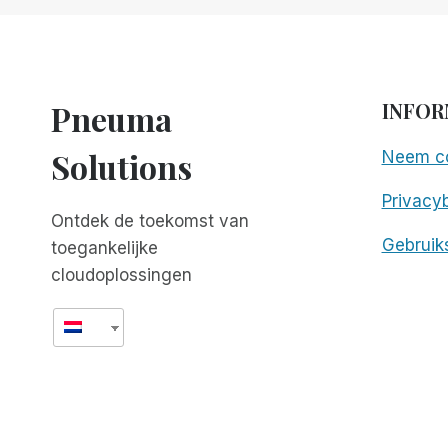
BLIND
GRILLING
EXPERIENCE
PODCAST
Pneuma
INFOR
Solutions
Neem co
Privacyb
Ontdek de toekomst van
Gebruik
toegankelijke
cloudoplossingen