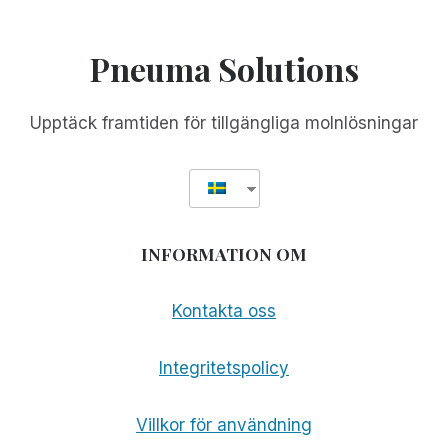
FÖR
ATT
SPRIDA
Pneuma Solutions
GRATIS
TILLGÄNGLIGHET
ÖVER
Upptäck framtiden för tillgängliga molnlösningar
HELA
VÄRLDEN
INFORMATION OM
Kontakta oss
Integritetspolicy
Villkor för användning