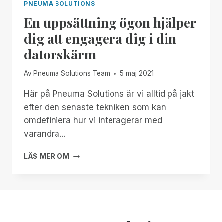
PNEUMA SOLUTIONS
En uppsättning ögon hjälper
dig att engagera dig i din
datorskärm
Av
Pneuma Solutions Team
5 maj 2021
Här på Pneuma Solutions är vi alltid på jakt
efter den senaste tekniken som kan
omdefiniera hur vi interagerar med
varandra...
EN
LÄS MER OM
UPPSÄTTNING
ÖGON
HJÄLPER
DIG
ATT
ENGAGERA