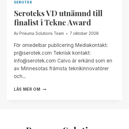
SEROTEK
Seroteks VD utnämnd till
finalist i Tekne Award
Av
Pneuma Solutions Team
7 oktober 2008
För omedelbar publicering Mediakontakt:
pr@serotek.com Teknisk kontakt:
info@serotek.com Calvo är erkänd som en
av Minnesotas främsta teknikinnovatörer
och...
SEROTEKS
LÄS MER OM
VD
UTNÄMND
TILL
FINALIST
I
TEKNE