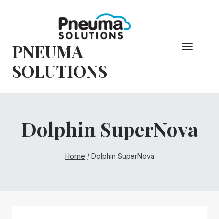
Hoppa
till
innehåll
PNEUMA
SOLUTIONS
Dolphin SuperNova
Home
/
Dolphin SuperNova