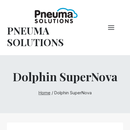
Overslaan
naar
inhoud
PNEUMA
SOLUTIONS
Dolphin SuperNova
Home
/
Dolphin SuperNova