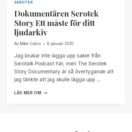
SEROTEK
Dokumentären Serotek
Story Ett måste för ditt
ljudarkiv
Av
Mike Calvo
6 januari 2010
Jag brukar inte lägga upp saker från
Serotalk Podcast här, men The Serotek
Story Documentary är så övertygande att
jag tänkte att jag skulle lägga upp ...
DOKUMENTÄREN
LÄS MER OM
SEROTEK
STORY
ETT
MÅSTE
FÖR
DITT