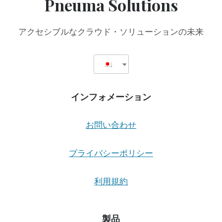
Pneuma Solutions
キ
ュ
メ
アクセシブルなクラウド・ソリューションの未来
ン
タ
リ
ー
オ
ー
インフォメーション
デ
ィ
オ・
お問い合わせ
ア
ー
カ
プライバシーポリシー
イ
ブ
利用規約
の
必
需
品
製品