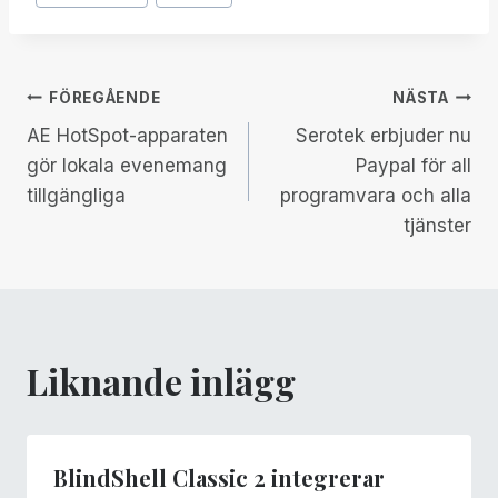
Taggar:
Inläggsnavigering
FÖREGÅENDE
NÄSTA
AE HotSpot-apparaten
Serotek erbjuder nu
gör lokala evenemang
Paypal för all
tillgängliga
programvara och alla
tjänster
Liknande inlägg
BlindShell Classic 2 integrerar