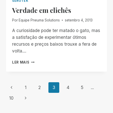
SEROTEK
SEROTEK
Verdade em clichês
Por
Equipe Pneuma Solutions
setembro 4, 2013
A curiosidade pode ter matado o gato, mas
a satisfação de experimentar ótimos
recursos e preços baixos trouxe a fera de
volta....
VERDADE
LER MAIS
EM
CLICHÊS
Navegação
Página
1
2
3
4
5
...
Anterior
da
Página
10
Seguinte
Página