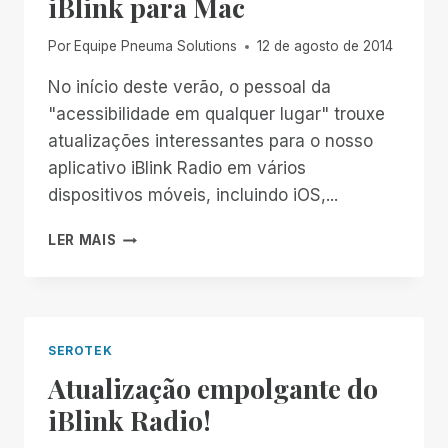
iBlink para Mac
DO
EVENTO
Por
Equipe Pneuma Solutions
12 de agosto de 2014
DA
APPLE
No início deste verão, o pessoal da
DE
"acessibilidade em qualquer lugar" trouxe
HOJE
atualizações interessantes para o nosso
aplicativo iBlink Radio em vários
dispositivos móveis, incluindo iOS,...
SEROTEK
LER MAIS
ANUNCIA
O
RÁDIO
IBLINK
PARA
SEROTEK
MAC
Atualização empolgante do
iBlink Radio!