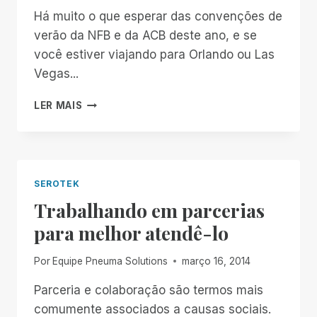
Há muito o que esperar das convenções de
verão da NFB e da ACB deste ano, e se
você estiver viajando para Orlando ou Las
Vegas...
SEROTEK
LER MAIS
E
SPN
NAS
CONVENÇÕES
DE
SEROTEK
VERÃO
Trabalhando em parcerias
DESTE
ANO
para melhor atendê-lo
Por
Equipe Pneuma Solutions
março 16, 2014
Parceria e colaboração são termos mais
comumente associados a causas sociais.