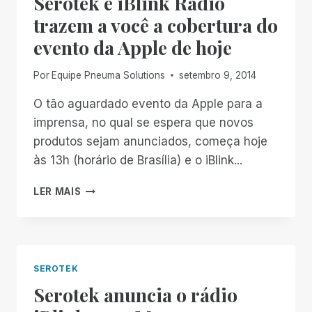
Serotek e iBlink Radio
trazem a você a cobertura do
evento da Apple de hoje
Por
Equipe Pneuma Solutions
setembro 9, 2014
O tão aguardado evento da Apple para a
imprensa, no qual se espera que novos
produtos sejam anunciados, começa hoje
às 13h (horário de Brasília) e o iBlink...
SEROTEK
LER MAIS
E
IBLINK
RADIO
TRAZEM
A
SEROTEK
VOCÊ
Serotek anuncia o rádio
A
COBERTURA