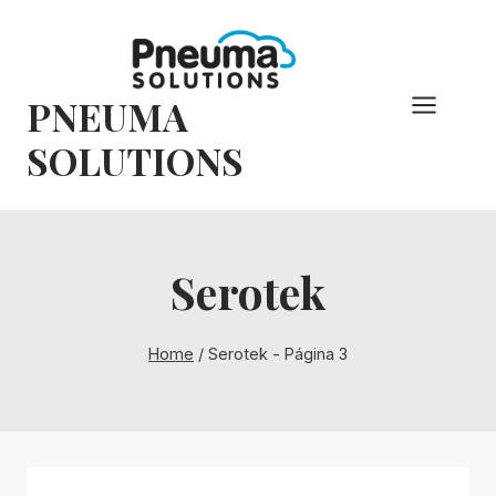
Pular
para
o
PNEUMA
conteúdo
SOLUTIONS
Serotek
Home
/
Serotek
- Página 3