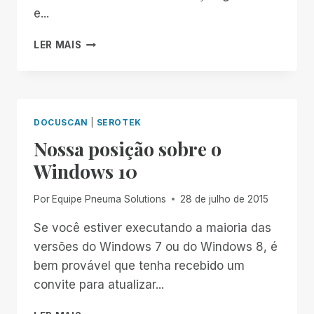
e...
PEGUE
LER MAIS
SUAS
CHAVES
PARA
O
ENSINO
DOCUSCAN
|
SEROTEK
FUNDAMENTAL
Nossa posição sobre o
E
MÉDIO
Windows 10
Por
Equipe Pneuma Solutions
28 de julho de 2015
Se você estiver executando a maioria das
versões do Windows 7 ou do Windows 8, é
bem provável que tenha recebido um
convite para atualizar...
NOSSA