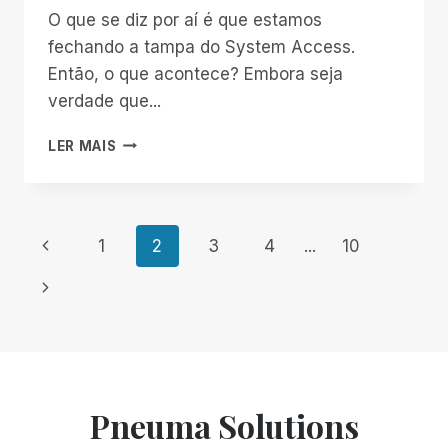
O que se diz por aí é que estamos
fechando a tampa do System Access.
Então, o que acontece? Embora seja
verdade que...
A
LER MAIS
PALAVRA
SOBRE
O
ACESSO
Navegação
Página
1
2
3
4
...
10
AO
SISTEMA
Anterior
da
Página
Seguinte
Página
Pneuma Solutions