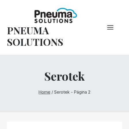
Pular
para
o
PNEUMA
conteúdo
SOLUTIONS
Serotek
Home
/
Serotek
- Página 2