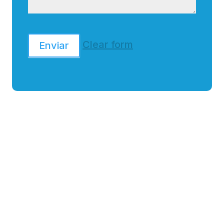
Clear form
Enviar