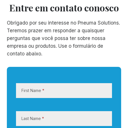
Entre em contato conosco
Obrigado por seu interesse no Pneuma Solutions.
Teremos prazer em responder a quaisquer
perguntas que você possa ter sobre nossa
empresa ou produtos. Use o formulário de
contato abaixo.
E
n
First Name
*
t
r
e
e
Last Name
*
m