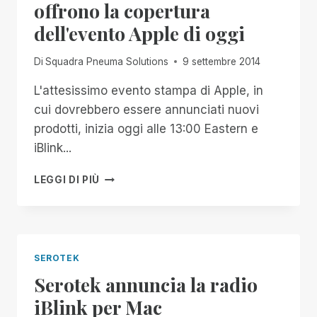
offrono la copertura
dell'evento Apple di oggi
Di
Squadra Pneuma Solutions
9 settembre 2014
L'attesissimo evento stampa di Apple, in
cui dovrebbero essere annunciati nuovi
prodotti, inizia oggi alle 13:00 Eastern e
iBlink...
SEROTEK
LEGGI DI PIÙ
E
IBLINK
RADIO
VI
OFFRONO
SEROTEK
LA
Serotek annuncia la radio
COPERTURA
DELL'EVENTO
iBlink per Mac
APPLE