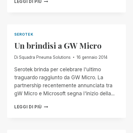
UNA
LEGGI DI PIÙ
PAROLA
AGLI
AMBASCIATORI
SEROTEK
Un brindisi a GW Micro
Di
Squadra Pneuma Solutions
16 gennaio 2014
Serotek brinda per celebrare l'ultimo
traguardo raggiunto da GW Micro. La
partnership recentemente annunciata tra
gW Micro e Microsoft segna l'inizio della...
UN
LEGGI DI PIÙ
BRINDISI
A
GW
MICRO