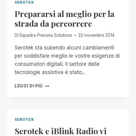
SEROTEK
Prepararsi al meglio per la
strada da percorrere
Di
Squadra Pneuma Solutions
22 novembre 2014
Serotek sta subendo alcuni cambiamenti
per soddisfare meglio le vostre esigenze di
consumatori digitali. Il settore delle
tecnologie assistive è stato...
PREPARARSI
LEGGI DI PIÙ
AL
MEGLIO
PER
LA
STRADA
SEROTEK
DA
Serotek e iBlink Radio vi
PERCORRERE