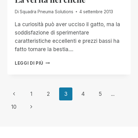
Di
Squadra Pneuma Solutions
4 settembre 2013
La curiosità può aver ucciso il gatto, ma la
soddisfazione di sperimentare
caratteristiche eccellenti e prezzi bassi ha
fatto tornare la bestia....
LA
LEGGI DI PIÙ
VERITÀ
NEI
CLICHÉ
Navigazione
Pagina
1
2
3
4
5
...
Precedente
pagina
Pagina
10
successiva