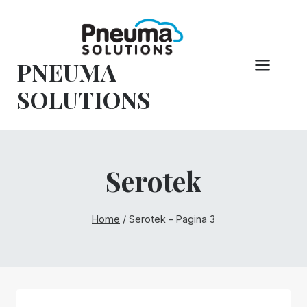
Vai
al
contenuto
PNEUMA
SOLUTIONS
Serotek
Home
/
Serotek
- Pagina 3