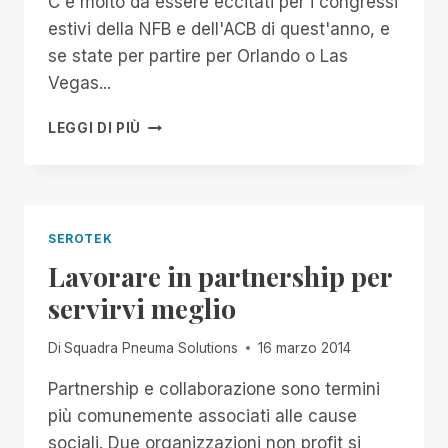
C'è molto da essere eccitati per i congressi
estivi della NFB e dell'ACB di quest'anno, e
se state per partire per Orlando o Las
Vegas...
SEROTEK
LEGGI DI PIÙ
E
SPN
AI
CONVEGNI
ESTIVI
SEROTEK
DI
Lavorare in partnership per
QUEST'ANNO
servirvi meglio
Di
Squadra Pneuma Solutions
16 marzo 2014
Partnership e collaborazione sono termini
più comunemente associati alle cause
sociali. Due organizzazioni non profit si