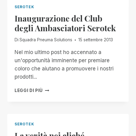
SEROTEK
Inaugurazione del Club
degli Ambasciatori Serotek
Di
Squadra Pneuma Solutions
15 settembre 2013
Nel mio ultimo post ho accennato a
un'opportunità imminente per premiare
coloro che aiutano a promuovere i nostri
prodotti...
INAUGURAZIONE
LEGGI DI PIÙ
DEL
CLUB
DEGLI
AMBASCIATORI
SEROTEK
SEROTEK
La verità nei cliché