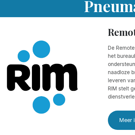
Pneuma
Remot
De Remote 
het bureau
ondersteune
naadloze b
leveren van
RIM stelt g
dienstverle
Meer i