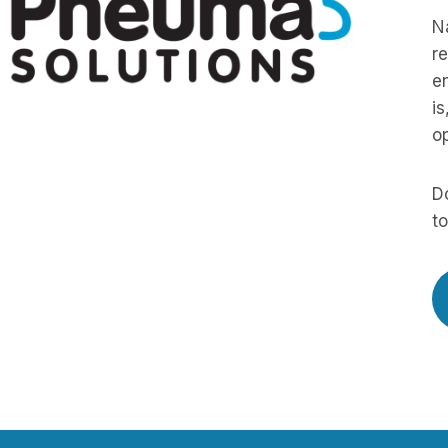
N
r
e
is
o
D
to