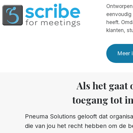
Ontworpen 
eenvoudig t
heeft. Omda
klanten, st
Meer i
Als het gaat
toegang tot in
Pneuma Solutions gelooft dat organisa
die van jou het recht hebben om de b