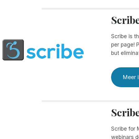
Scrib
Scribe is t
per page! P
but elimina
Meer i
Scrib
Scribe for 
webinars d