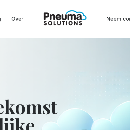
g
Over
Neem con
ekomst
ijke