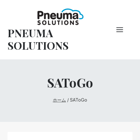
コ
ン
テ
PNEUMA
ン
ツ
SOLUTIONS
へ
ス
キ
ッ
SAToGo
プ
ホーム
/
SAToGo