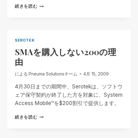
ス
続きを読む
ク
リ
ー
ン
リ
SEROTEK
ー
SMAを購入しない200の理
ダ
ー
由
の
未
による
Pneuma Solutionsチーム
4月 15, 2009
来
と
4月30日までの期間中、Serotekは、ソフトウ
は？
ェア保守契約が終了した方を対象に、System
Access Mobile™を$200割引で提供します。
SMA
続きを読む
を
購
入