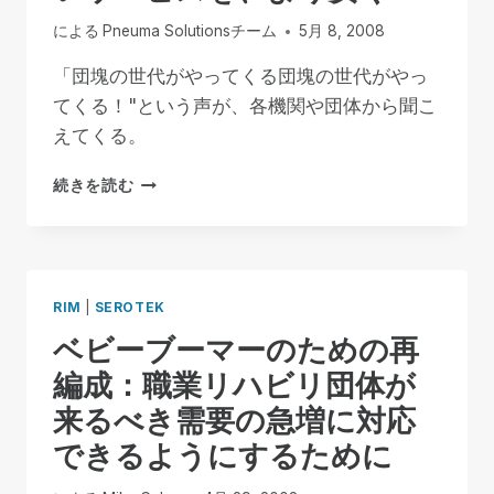
ト
による
Pneuma Solutionsチーム
5月 8, 2008
「団塊の世代がやってくる団塊の世代がやっ
てくる！"という声が、各機関や団体から聞こ
えてくる。
よ
続きを読む
り
多
く
の
人々
RIM
|
SEROTEK
に、
ベビーブーマーのための再
よ
り
編成：職業リハビリ団体が
良
来るべき需要の急増に対応
い
サ
できるようにするために
ー
ビ