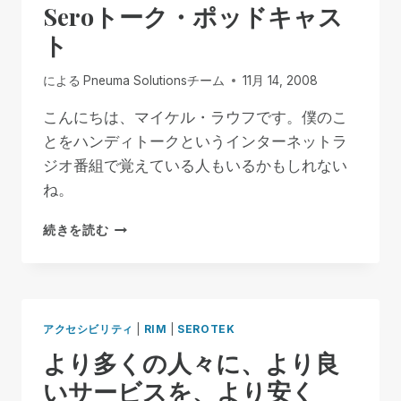
Seroトーク・ポッドキャス
ス
SEROTEK
ト
が
初
による
Pneuma Solutionsチーム
11月 14, 2008
め
て
こんにちは、マイケル・ラウフです。僕のこ
64
とをハンディトークというインターネットラ
ビ
ッ
ジオ番組で覚えている人もいるかもしれない
ト
ね。
を
サ
SERO
続きを読む
ポ
ト
ー
ー
ト
ク・
ポ
ッ
アクセシビリティ
|
RIM
|
SEROTEK
ド
より多くの人々に、より良
キ
ャ
いサービスを、より安く
ス