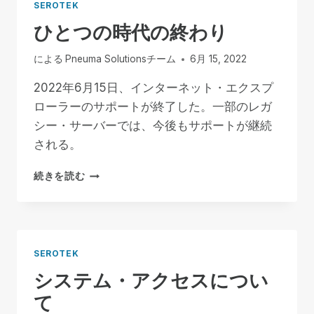
SEROTEK
ひとつの時代の終わり
による
Pneuma Solutionsチーム
6月 15, 2022
2022年6月15日、インターネット・エクスプ
ローラーのサポートが終了した。一部のレガ
シー・サーバーでは、今後もサポートが継続
される。
ひ
続きを読む
と
つ
の
時
代
SEROTEK
の
システム・アクセスについ
終
わ
て
り