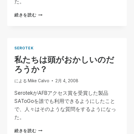
た。
職
業
巨
続きを読む
リ
人
ハ
と
ビ
の
リ
食
団
事
体
SEROTEK
が
私たちは頭がおかしいのだ
来
ろうか？
る
べ
き
による
Mike Calvo
2月 4, 2008
需
要
SerotekがAFBアクセス賞を受賞した製品
の
SAToGoを誰でも利用できるようにしたこと
急
で、人々はそのような質問をするようになっ
増
た。
に
対
私
応
続きを読む