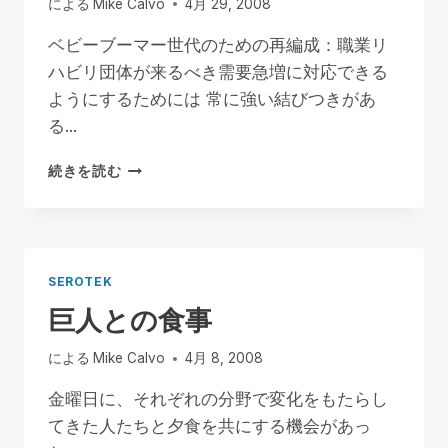
による
Mike Calvo
4月 29, 2008
ス
を、
ベビーブーマー世代のための再編成：職業リ
よ
ハビリ団体が来るべき需要急増に対応できる
り
安
ようにするためには 常に強い結びつきがあ
く
る...
ベ
続きを読む
ビ
ー
ブ
ー
マ
SEROTEK
ー
巨人との食事
の
た
め
による
Mike Calvo
4月 8, 2008
の
再
金曜日に、それぞれの分野で変化をもたらし
編
てきた人たちと夕食を共にする機会があっ
成：