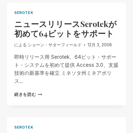
し
な
SEROTEK
い
ニュースリリースSerotekが
200
の
初めて64ビットをサポート
理
由
による
ショーン・サターフィールド
12月 3, 2008
即時リリース用 Serotek、64ビット・サポー
ト・システムを初めて提供 Access 3.0、支援
技術の新基準を確立 ミネソタ州ミネアポリ
ス...
ニ
続きを読む
ュ
ー
ス
リ
リ
SEROTEK
ー