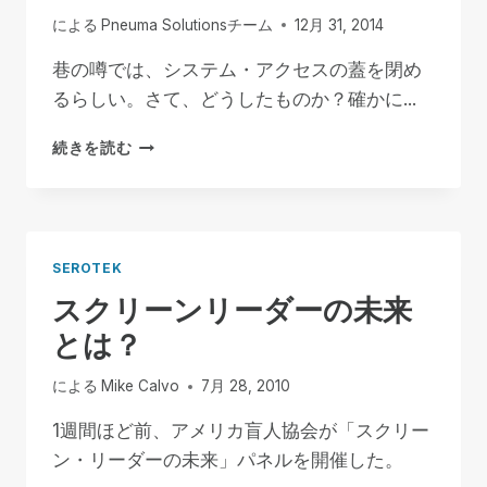
による
Pneuma Solutionsチーム
12月 31, 2014
巷の噂では、システム・アクセスの蓋を閉め
るらしい。さて、どうしたものか？確かに...
シ
続きを読む
ス
テ
ム・
ア
ク
SEROTEK
セ
スクリーンリーダーの未来
ス
に
とは？
つ
い
による
Mike Calvo
7月 28, 2010
て
1週間ほど前、アメリカ盲人協会が「スクリー
ン・リーダーの未来」パネルを開催した。