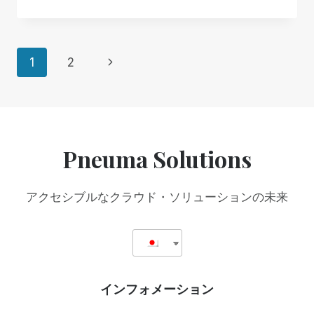
た
で
ち
き
は
る
頭
よ
ペ
次
1
2
が
う
お
に
の
ー
か
す
し
る
ペ
い
た
ジ
の
め
ー
Pneuma Solutions
だ
に
ナ
ろ
ジ
う
ビ
か？
アクセシブルなクラウド・ソリューションの未来
ゲ
ー
インフォメーション
シ