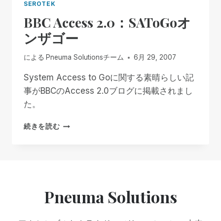
SEROTEK
BBC Access 2.0：SAToGoオ
ンザゴー
による
Pneuma Solutionsチーム
6月 29, 2007
System Access to Goに関する素晴らしい記
事がBBCのAccess 2.0ブログに掲載されまし
た。
BBC
続きを読む
ACCESS
2.0：
SATOGO
オ
ン
ザ
Pneuma Solutions
ゴ
ー