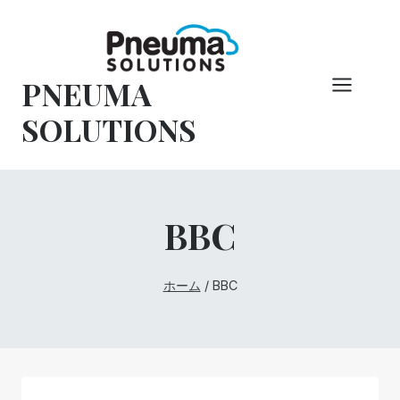
コ
ン
テ
PNEUMA
ン
ツ
SOLUTIONS
へ
ス
キ
ッ
BBC
プ
ホーム
/
BBC