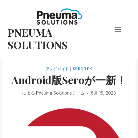
コ
ン
テ
PNEUMA
ン
ツ
SOLUTIONS
へ
ス
キ
アンドロイド
|
SEROTEK
ッ
Android版Seroが一新！
プ
による
Pneuma Solutionsチーム
6月 15, 2023