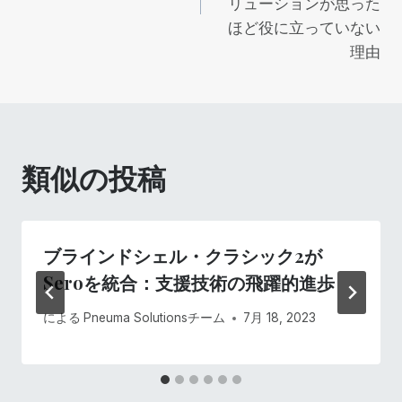
ビ
リューションが思った
ほど役に立っていない
ゲ
理由
ー
シ
類似の投稿
ョ
ン
ブラインドシェル・クラシック2が
Seroを統合：支援技術の飛躍的進歩
による
Pneuma Solutionsチーム
7月 18, 2023