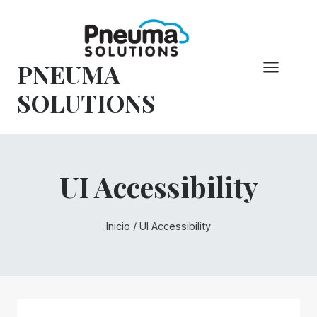
Saltar
al
Contenido
PNEUMA
SOLUTIONS
UI Accessibility
Inicio
/
UI Accessibility