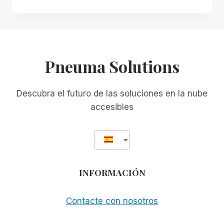
INCLUSIVO
EN
LUGAR
DE
ACCESIBILIDAD
INCIDENTAL:
Pneuma Solutions
POR
QUÉ
SU
Descubra el futuro de las soluciones en la nube
ACTUAL
accesibles
SOLUCIÓN
DE
ESCRITORIO
REMOTO
PUEDE
NO
INFORMACIÓN
ESTAR
SIRVIÉNDOLE
TAN
Contacte con nosotros
BIEN
COMO
CREE