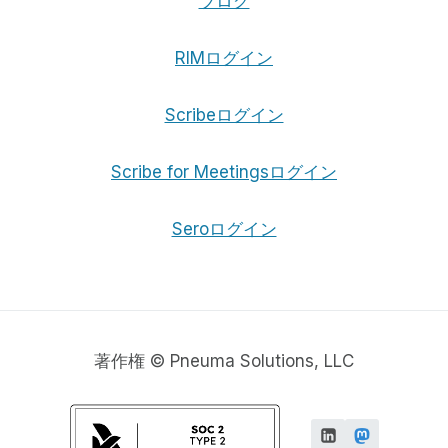
ブログ
た
ほ
ど
RIMログイン
役
に
立
Scribeログイン
っ
て
Scribe for Meetingsログイン
い
な
い
Seroログイン
理
由
著作権 © Pneuma Solutions, LLC