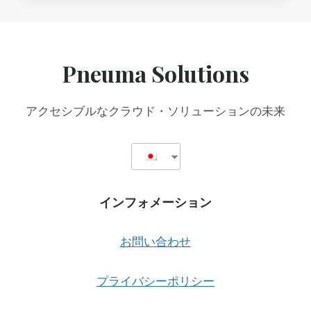
セ
シ
ビ
リ
テ
Pneuma Solutions
ィ
よ
り
アクセシブルなクラウド・ソリューションの未来
イ
ン
ク
ル
ー
シ
インフォメーション
ブ
デ
ザ
お問い合わせ
イ
ン
を：
プライバシーポリシー
既
存