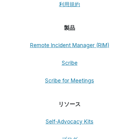
利用規約
の
リ
モ
ー
製品
ト・
デ
ス
Remote Incident Manager (RIM)
ク
ト
Scribe
ッ
プ・
ソ
Scribe for Meetings
リ
ュ
ー
シ
リソース
ョ
ン
Self-Advocacy Kits
が
思
っ