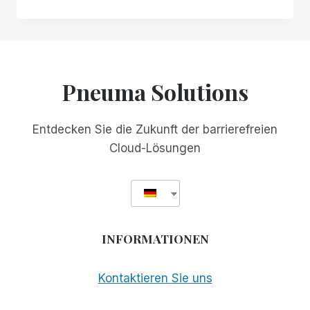
DESIGN
STATT
BEILÄUFIGER
BARRIEREFREIHEIT:
WARUM
IHRE
Pneuma Solutions
VORHANDENE
REMOTEDESKTOP-
LÖSUNG
Entdecken Sie die Zukunft der barrierefreien
IHNEN
Cloud-Lösungen
MÖGLICHERWEISE
NICHT
SO
GUT
DIENT,
WIE
INFORMATIONEN
SIE
DENKEN
Kontaktieren Sie uns