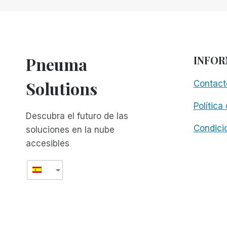
A
RELACIONARSE
CON
LA
PANTALLA
Pneuma
INFOR
DEL
ORDENADOR
Solutions
Contact
Política
Descubra el futuro de las
Condici
soluciones en la nube
accesibles