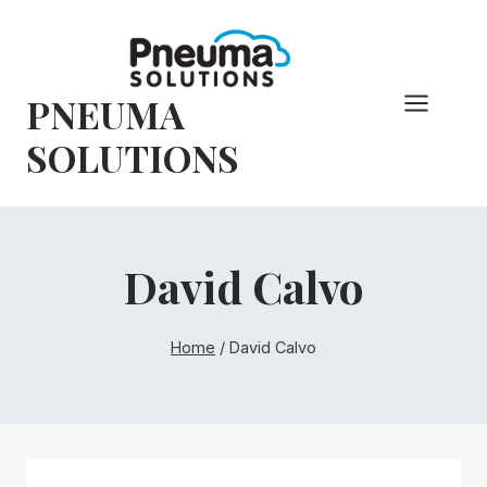
Pular
para
o
PNEUMA
conteúdo
SOLUTIONS
David Calvo
Home
/
David Calvo