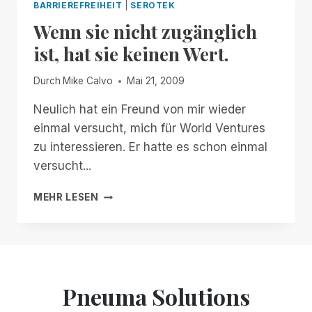
BARRIEREFREIHEIT
|
SEROTEK
Wenn sie nicht zugänglich
ist, hat sie keinen Wert.
Durch
Mike Calvo
Mai 21, 2009
Neulich hat ein Freund von mir wieder
einmal versucht, mich für World Ventures
zu interessieren. Er hatte es schon einmal
versucht...
WENN
MEHR LESEN
SIE
NICHT
ZUGÄNGLICH
IST,
HAT
SIE
Pneuma Solutions
KEINEN
WERT.