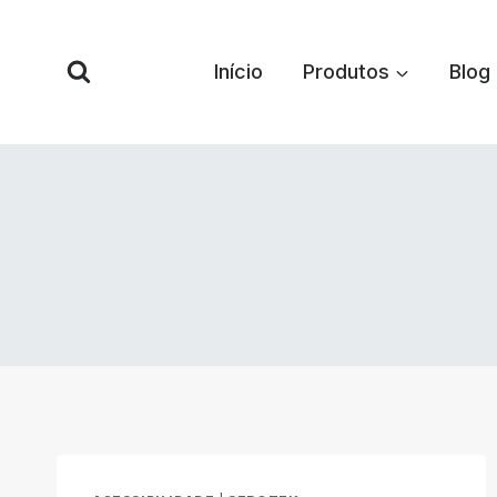
Pular
para
Início
Produtos
Blog
o
conteúdo