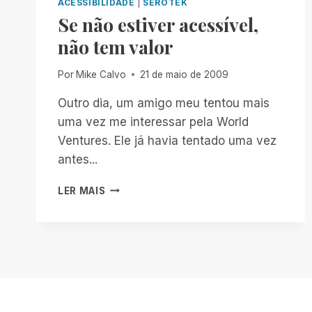
ACESSIBILIDADE
|
SEROTEK
Se não estiver acessível,
não tem valor
Por
Mike Calvo
21 de maio de 2009
Outro dia, um amigo meu tentou mais
uma vez me interessar pela World
Ventures. Ele já havia tentado uma vez
antes...
SE
LER MAIS
NÃO
ESTIVER
ACESSÍVEL,
NÃO
TEM
VALOR