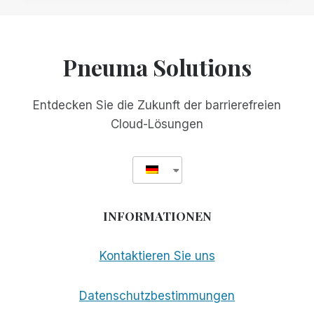
MIT
DOCUSCAN
PLUS
AUF
Pneuma Solutions
DER
CES
ZUSAMMEN
Entdecken Sie die Zukunft der barrierefreien
Cloud-Lösungen
INFORMATIONEN
Kontaktieren Sie uns
Datenschutzbestimmungen