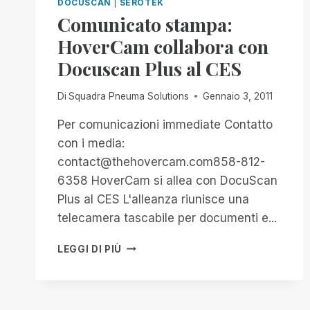
DOCUSCAN
|
SEROTEK
Comunicato stampa:
HoverCam collabora con
Docuscan Plus al CES
Di
Squadra Pneuma Solutions
Gennaio 3, 2011
Per comunicazioni immediate Contatto
con i media:
contact@thehovercam.com858-812-
6358 HoverCam si allea con DocuScan
Plus al CES L'alleanza riunisce una
telecamera tascabile per documenti e...
COMUNICATO
LEGGI DI PIÙ
STAMPA:
HOVERCAM
COLLABORA
CON