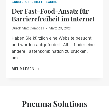
BARRIEREFREIHEIT
|
SCRIBE
Der Fast-Food-Ansatz für
Barrierefreiheit im Internet
Durch
Matt Campbell
März 20, 2021
Haben Sie kürzlich eine Website besucht
und wurden aufgefordert, Alt + 1 oder eine
andere Tastenkombination zu drücken,
um...
DER
MEHR LESEN
FAST-
FOOD-
ANSATZ
FÜR
BARRIEREFREIHEIT
IM
Pneuma Solutions
INTERNET