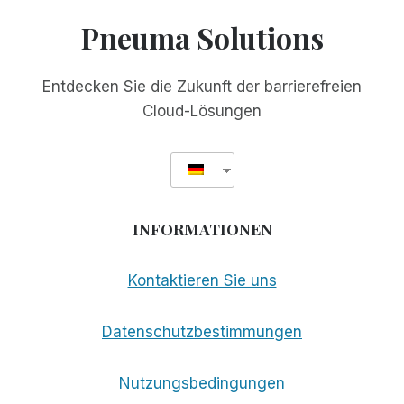
DAS
Pneuma Solutions
HELFEN
SOLL,
MEHR
Entdecken Sie die Zukunft der barrierefreien
APPS
Cloud-Lösungen
ZUGÄNGLICH
ZU
MACHEN
INFORMATIONEN
Kontaktieren Sie uns
Datenschutzbestimmungen
Nutzungsbedingungen