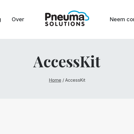
g
Over
Neem con
AccessKit
Home
/
AccessKit