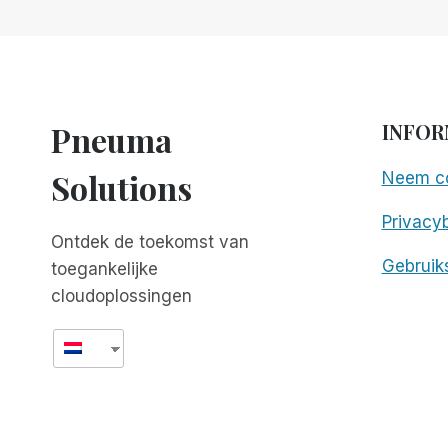
PROJECT
OM
MEER
APPS
TOEGANKELIJK
TE
Pneuma
INFOR
MAKEN
Solutions
Neem co
Privacyb
Ontdek de toekomst van
Gebruik
toegankelijke
cloudoplossingen