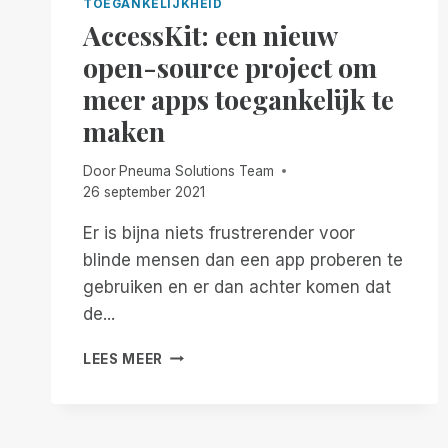
TOEGANKELIJKHEID
AccessKit: een nieuw
open-source project om
meer apps toegankelijk te
maken
Door
Pneuma Solutions Team
26 september 2021
Er is bijna niets frustrerender voor
blinde mensen dan een app proberen te
gebruiken en er dan achter komen dat
de...
ACCESSKIT:
LEES MEER
EEN
NIEUW
OPEN-
SOURCE