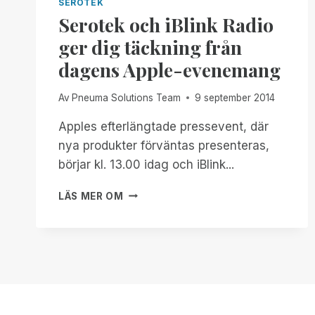
SEROTEK
Serotek och iBlink Radio
ger dig täckning från
dagens Apple-evenemang
Av
Pneuma Solutions Team
9 september 2014
Apples efterlängtade pressevent, där
nya produkter förväntas presenteras,
börjar kl. 13.00 idag och iBlink...
SEROTEK
LÄS MER OM
OCH
IBLINK
RADIO
GER
DIG
TÄCKNING
FRÅN
DAGENS