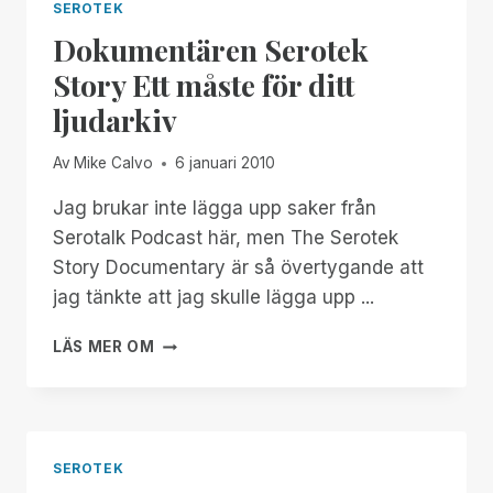
SEROTEK
Dokumentären Serotek
Story Ett måste för ditt
ljudarkiv
Av
Mike Calvo
6 januari 2010
Jag brukar inte lägga upp saker från
Serotalk Podcast här, men The Serotek
Story Documentary är så övertygande att
jag tänkte att jag skulle lägga upp ...
DOKUMENTÄREN
LÄS MER OM
SEROTEK
STORY
ETT
MÅSTE
FÖR
SEROTEK
DITT