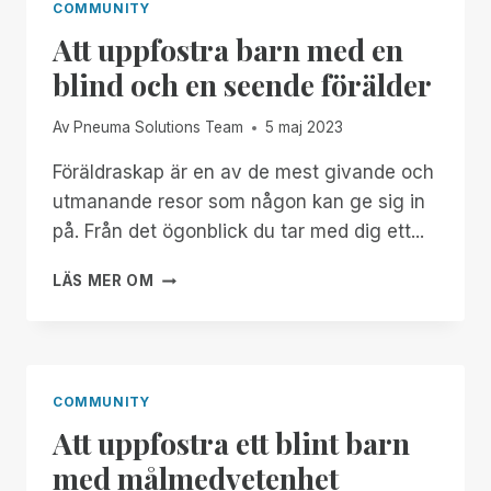
COMMUNITY
Att uppfostra barn med en
blind och en seende förälder
Av
Pneuma Solutions Team
5 maj 2023
Föräldraskap är en av de mest givande och
utmanande resor som någon kan ge sig in
på. Från det ögonblick du tar med dig ett...
ATT
LÄS MER OM
UPPFOSTRA
BARN
MED
EN
BLIND
COMMUNITY
OCH
Att uppfostra ett blint barn
EN
SEENDE
med målmedvetenhet
FÖRÄLDER