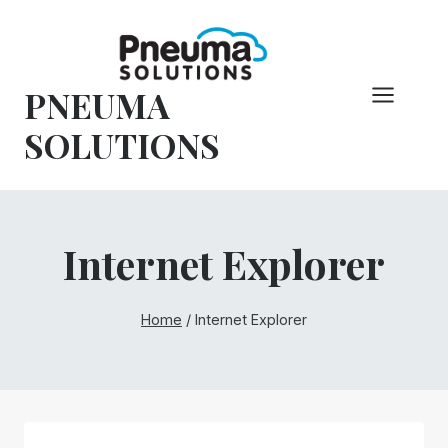
Hoppa
till
innehåll
PNEUMA
SOLUTIONS
Internet Explorer
Home
/
Internet Explorer