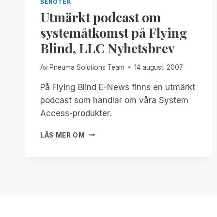
SEROTEK
Utmärkt podcast om
systemåtkomst på Flying
Blind, LLC Nyhetsbrev
Av
Pneuma Solutions Team
14 augusti 2007
På Flying Blind E-News finns en utmärkt
podcast som handlar om våra System
Access-produkter.
UTMÄRKT
LÄS MER OM
PODCAST
OM
SYSTEMÅTKOMST
PÅ
FLYING
BLIND,
LLC
NYHETSBREV