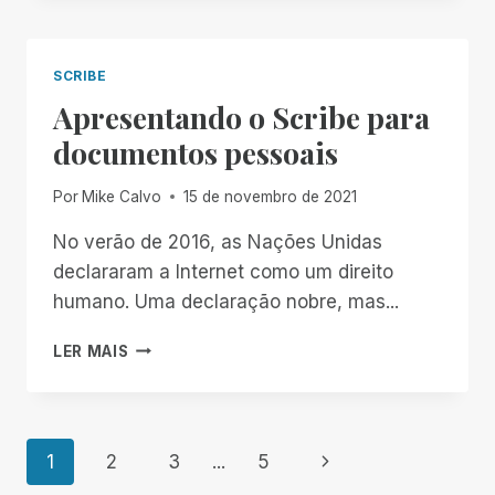
PDF:
VOCÊ
ESTÁ
SCRIBE
INFRINGINDO
Apresentando o Scribe para
A
LEI?
documentos pessoais
Por
Mike Calvo
15 de novembro de 2021
No verão de 2016, as Nações Unidas
declararam a Internet como um direito
humano. Uma declaração nobre, mas...
APRESENTANDO
LER MAIS
O
SCRIBE
PARA
DOCUMENTOS
Navegação
Página
1
2
3
...
5
PESSOAIS