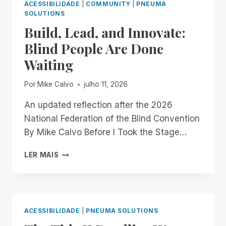
ACESSIBILIDADE
|
COMMUNITY
|
PNEUMA
SOLUTIONS
Build, Lead, and Innovate:
Blind People Are Done
Waiting
Por
Mike Calvo
julho 11, 2026
An updated reflection after the 2026
National Federation of the Blind Convention
By Mike Calvo Before I Took the Stage…
BUILD,
LER MAIS
LEAD,
AND
INNOVATE:
BLIND
PEOPLE
ACESSIBILIDADE
|
PNEUMA SOLUTIONS
ARE