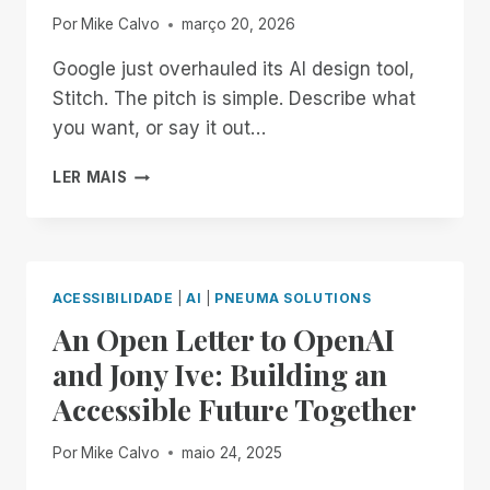
Por
Mike Calvo
março 20, 2026
Google just overhauled its AI design tool,
Stitch. The pitch is simple. Describe what
you want, or say it out…
VIBE
LER MAIS
DESIGN
IS
COOL.
BUT
IS
ACESSIBILIDADE
|
AI
|
PNEUMA SOLUTIONS
IT
An Open Letter to OpenAI
ACCESSIBLE?
and Jony Ive: Building an
Accessible Future Together
Por
Mike Calvo
maio 24, 2025