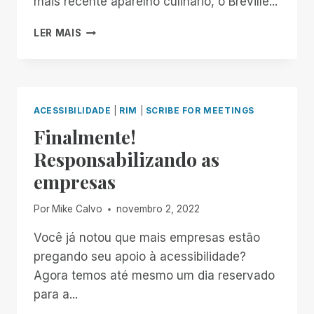
mais recente aparelho culinário, o Breville...
MEU
LER MAIS
CASO
DE
AMOR
COM
A
ACESSIBILIDADE
|
RIM
|
SCRIBE FOR MEETINGS
CULINÁRIA
Finalmente!
SOUS
VIDE:
Responsabilizando as
A
empresas
PERSPECTIVA
DE
UM
Por
Mike Calvo
novembro 2, 2022
COZINHEIRO
CEGO
Você já notou que mais empresas estão
pregando seu apoio à acessibilidade?
Agora temos até mesmo um dia reservado
para a...