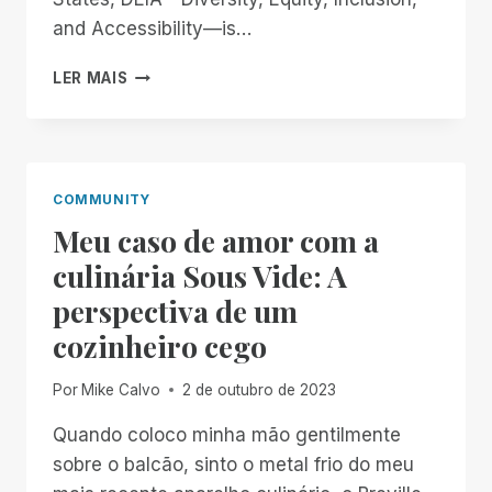
and Accessibility—is…
WHEN
LER MAIS
THE
WORLD
LOOKS
AWAY,
WE
COMMUNITY
BUILD
Meu caso de amor com a
OUR
OWN
culinária Sous Vide: A
perspectiva de um
cozinheiro cego
Por
Mike Calvo
2 de outubro de 2023
Quando coloco minha mão gentilmente
sobre o balcão, sinto o metal frio do meu