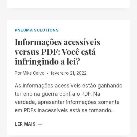
DE
CONVIDADO
DO
REMOTE
INCIDENT
PNEUMA SOLUTIONS
MANAGER
Informações acessíveis
(RIM)
VERSÃO
versus PDF: Você está
3.0
infringindo a lei?
Por
Mike Calvo
fevereiro 21, 2022
As informações acessíveis estão ganhando
terreno na guerra contra o PDF. Na
verdade, apresentar informações somente
em PDFs inacessíveis está se tornando...
INFORMAÇÕES
LER MAIS
ACESSÍVEIS
VERSUS