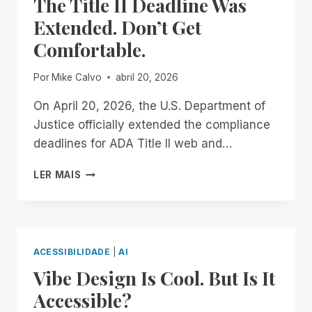
The Title II Deadline Was
DONE
WAITING
Extended. Don’t Get
Comfortable.
Por
Mike Calvo
abril 20, 2026
On April 20, 2026, the U.S. Department of
Justice officially extended the compliance
deadlines for ADA Title II web and…
THE
LER MAIS
TITLE
II
DEADLINE
WAS
EXTENDED.
ACESSIBILIDADE
|
AI
DON’T
Vibe Design Is Cool. But Is It
GET
COMFORTABLE.
Accessible?