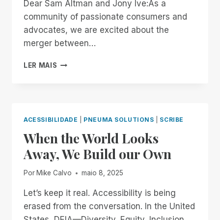
Dear Sam Altman and Jony Ive:As a
community of passionate consumers and
advocates, we are excited about the
merger between…
AN
LER MAIS
OPEN
LETTER
TO
OPENAI
AND
ACESSIBILIDADE
|
PNEUMA SOLUTIONS
|
SCRIBE
JONY
When the World Looks
IVE:
BUILDING
Away, We Build our Own
AN
ACCESSIBLE
Por
Mike Calvo
maio 8, 2025
FUTURE
TOGETHER
Let’s keep it real. Accessibility is being
erased from the conversation. In the United
States, DEIA—Diversity, Equity, Inclusion,