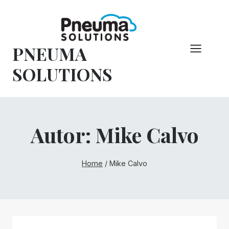
Pular
para
o
PNEUMA
conteúdo
SOLUTIONS
Autor: Mike Calvo
Home
/
Mike Calvo