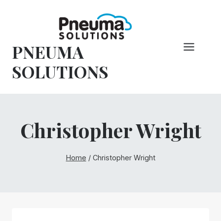
Pular
para
o
PNEUMA
conteúdo
SOLUTIONS
Christopher Wright
Home
/
Christopher Wright