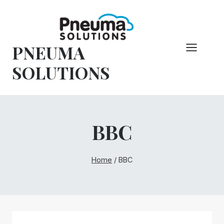
Pular
para
o
PNEUMA
conteúdo
SOLUTIONS
BBC
Home
/
BBC