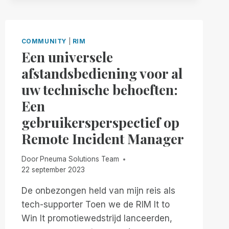
REMOTE
INCIDENT
MANAGER
INTEGRATIE,
COMMUNITY
|
RIM
WAARDOOR
Een universele
ON-
afstandsbediening voor al
DEMAND
REMOTE
uw technische behoeften:
VISUAL
Een
ASSISTANCE
VOLLEDIG
gebruikersperspectief op
TOEGANKELIJK!
Remote Incident Manager
Door
Pneuma Solutions Team
22 september 2023
De onbezongen held van mijn reis als
tech-supporter Toen we de RIM It to
Win It promotiewedstrijd lanceerden,