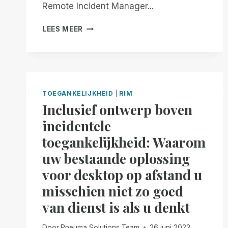
Remote Incident Manager...
STOPZETTING
LEES MEER
VAN
ONDERSTEUNING
VOOR
OUDERE
BESTURINGSSYSTEMEN
IN
TOEGANKELIJKHEID
|
RIM
REMOTE
Inclusief ontwerp boven
INCIDENT
incidentele
MANAGER
(RIM)
toegankelijkheid: Waarom
uw bestaande oplossing
voor desktop op afstand u
misschien niet zo goed
van dienst is als u denkt
Door
Pneuma Solutions Team
26 juni 2023