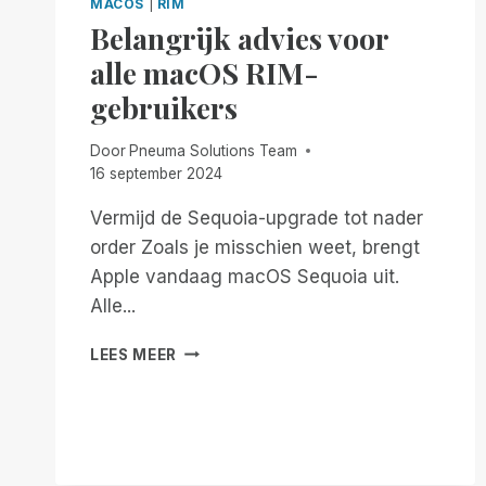
MACOS
|
RIM
Belangrijk advies voor
alle macOS RIM-
gebruikers
Door
Pneuma Solutions Team
16 september 2024
Vermijd de Sequoia-upgrade tot nader
order Zoals je misschien weet, brengt
Apple vandaag macOS Sequoia uit.
Alle...
BELANGRIJK
LEES MEER
ADVIES
VOOR
ALLE
MACOS
RIM-
GEBRUIKERS