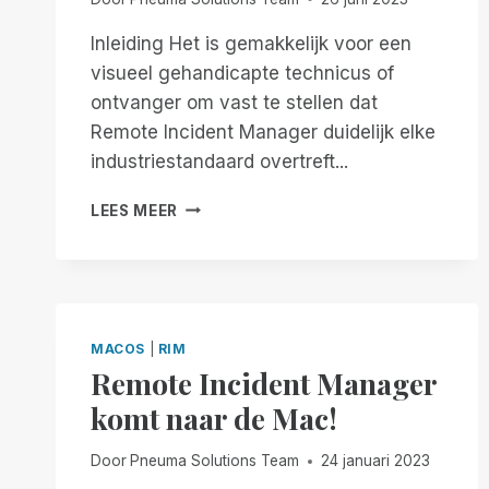
Inleiding Het is gemakkelijk voor een
visueel gehandicapte technicus of
ontvanger om vast te stellen dat
Remote Incident Manager duidelijk elke
industriestandaard overtreft...
INCLUSIEF
LEES MEER
ONTWERP
BOVEN
INCIDENTELE
TOEGANKELIJKHEID:
WAAROM
UW
MACOS
|
RIM
BESTAANDE
Remote Incident Manager
OPLOSSING
komt naar de Mac!
VOOR
DESKTOP
OP
Door
Pneuma Solutions Team
24 januari 2023
AFSTAND