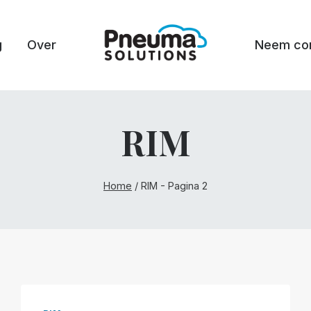
g
Over
Neem con
RIM
Home
/
RIM
- Pagina 2