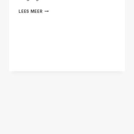
REMOTE
LEES MEER
INCIDENT
MANAGER
VOOR
MACOS
OFFICIEEL
UITGEBRACHT!