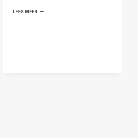
NIEUWE
LEES MEER
MANIEREN
OM
TE
BETALEN
MET
REMOTE
INCIDENT
MANAGER