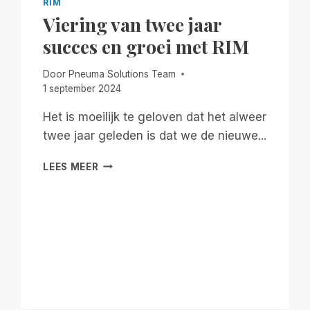
RIM
Viering van twee jaar
succes en groei met RIM
Door
Pneuma Solutions Team
1 september 2024
Het is moeilijk te geloven dat het alweer
twee jaar geleden is dat we de nieuwe...
VIERING
LEES MEER
VAN
TWEE
JAAR
SUCCES
EN
GROEI
MET
RIM