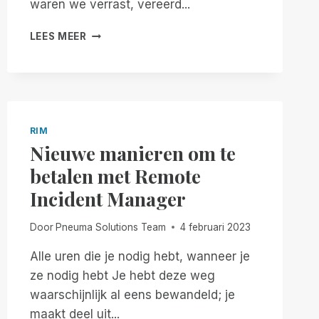
waren we verrast, vereerd...
EEN
LEES MEER
UNIVERSELE
AFSTANDSBEDIENING
VOOR
AL
UW
TECHNISCHE
RIM
BEHOEFTEN:
Nieuwe manieren om te
EEN
GEBRUIKERSPERSPECTIEF
betalen met Remote
OP
Incident Manager
REMOTE
INCIDENT
Door
Pneuma Solutions Team
4 februari 2023
MANAGER
Alle uren die je nodig hebt, wanneer je
ze nodig hebt Je hebt deze weg
waarschijnlijk al eens bewandeld; je
maakt deel uit...