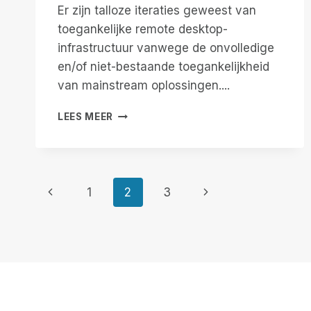
U
Er zijn talloze iteraties geweest van
MISSCHIEN
toegankelijke remote desktop-
NIET
infrastructuur vanwege de onvolledige
ZO
en/of niet-bestaande toegankelijkheid
GOED
VAN
van mainstream oplossingen....
DIENST
IS
REMOTE
LEES MEER
ALS
INCIDENT
U
MANAGER
DENKT
KOMT
NAAR
Paginanavigatie
DE
Vorige
Volgende
1
2
3
MAC!
pagina
pagina