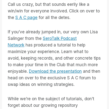
Call us crazy, but that sounds eerily like a
win/win for everyone involved. Click on over to
the
S A C page
for all the detes.
If you’ve already jumped in, our very own Lisa
Salinger from the
SeroTalk Podcast
Network
has produced a tutorial to help
maximize your experience. Learn what to
avoid, keeping records, and other concrete tips
to make your time in the Club that much more
enjoyable.
Download the presentation
and then
head on over to the exclusive S A C forum to
swap ideas on winning strategies.
While we’re on the subject of tutorials, don’t
forget about our growing repository