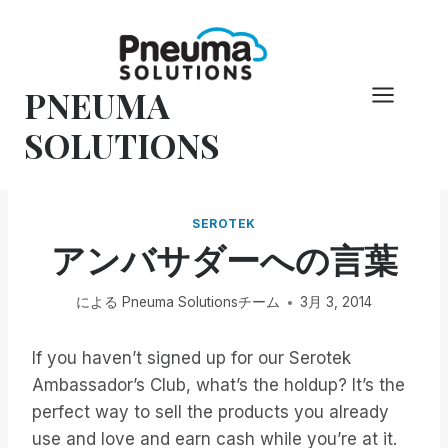
コ
ン
テ
PNEUMA
ン
ツ
SOLUTIONS
へ
ス
キ
SEROTEK
ッ
アンバサダーへの言葉
プ
による
Pneuma Solutionsチーム
3月 3, 2014
If you haven’t signed up for our Serotek
Ambassador’s Club, what’s the holdup? It’s the
perfect way to sell the products you already
use and love and earn cash while you’re at it.