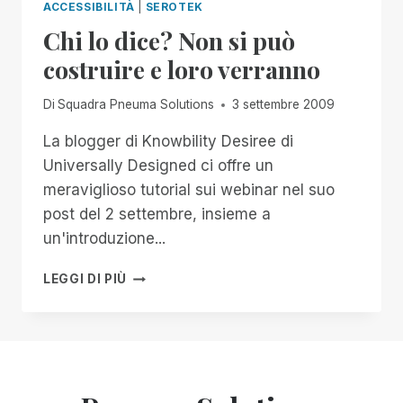
ACCESSIBILITÀ
|
SEROTEK
Chi lo dice? Non si può
costruire e loro verranno
Di
Squadra Pneuma Solutions
3 settembre 2009
La blogger di Knowbility Desiree di
Universally Designed ci offre un
meraviglioso tutorial sui webinar nel suo
post del 2 settembre, insieme a
un'introduzione...
CHI
LEGGI DI PIÙ
LO
DICE?
NON
SI
PUÒ
COSTRUIRE