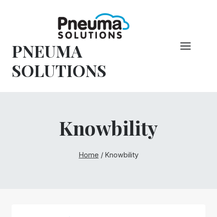
Vai
al
contenuto
PNEUMA
SOLUTIONS
Knowbility
Home
/
Knowbility