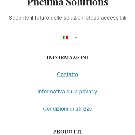
Pneuma Solutions
E
LORO
VERRANNO
Scoprite il futuro delle soluzioni cloud accessibili
INFORMAZIONI
Contatto
Informativa sulla privacy
Condizioni di utilizzo
PRODOTTI