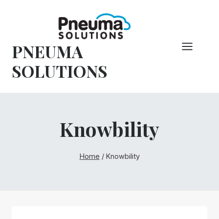
Pular
para
o
PNEUMA
conteúdo
SOLUTIONS
Knowbility
Home
/
Knowbility