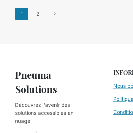
QU'APPLE
Navigation
SEMBLE
Page
1
2
TOUJOURS
SE
suivante
de
TOURNER
VERS
page
L'AVENIR
EN
PREMIER
?
Pneuma
INFOR
Solutions
Nous co
Politiqu
Découvrez l'avenir des
Conditio
solutions accessibles en
nuage