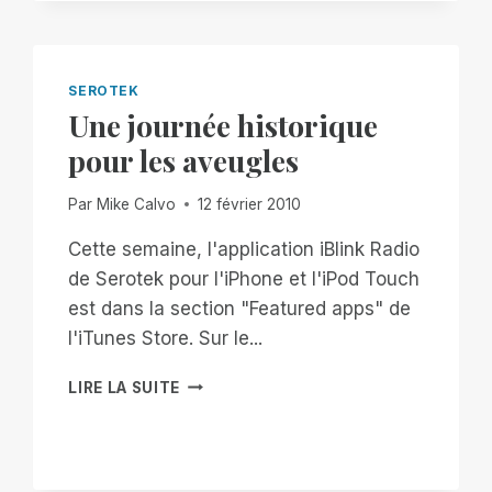
SUR
L'APPLE
APP
STORE
SEROTEK
Une journée historique
pour les aveugles
Par
Mike Calvo
12 février 2010
Cette semaine, l'application iBlink Radio
de Serotek pour l'iPhone et l'iPod Touch
est dans la section "Featured apps" de
l'iTunes Store. Sur le...
UNE
LIRE LA SUITE
JOURNÉE
HISTORIQUE
POUR
LES