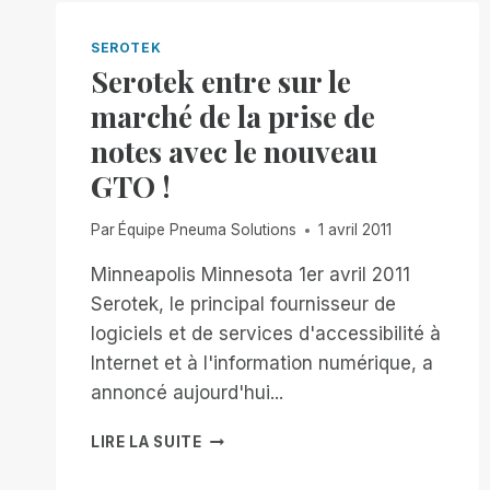
PRÉSENTENT
LA
SEROTEK
COUVERTURE
Serotek entre sur le
DE
marché de la prise de
L'ÉVÉNEMENT
APPLE
notes avec le nouveau
D'AUJOURD'HUI
GTO !
Par
Équipe Pneuma Solutions
1 avril 2011
Minneapolis Minnesota 1er avril 2011
Serotek, le principal fournisseur de
logiciels et de services d'accessibilité à
Internet et à l'information numérique, a
annoncé aujourd'hui...
SEROTEK
LIRE LA SUITE
ENTRE
SUR