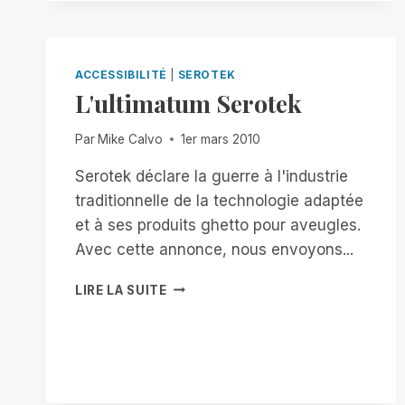
LE
MARCHÉ
DE
LA
ACCESSIBILITÉ
|
SEROTEK
PRISE
L'ultimatum Serotek
DE
NOTES
Par
Mike Calvo
1er mars 2010
AVEC
LE
Serotek déclare la guerre à l'industrie
NOUVEAU
traditionnelle de la technologie adaptée
GTO
!
et à ses produits ghetto pour aveugles.
Avec cette annonce, nous envoyons...
L'ULTIMATUM
LIRE LA SUITE
SEROTEK