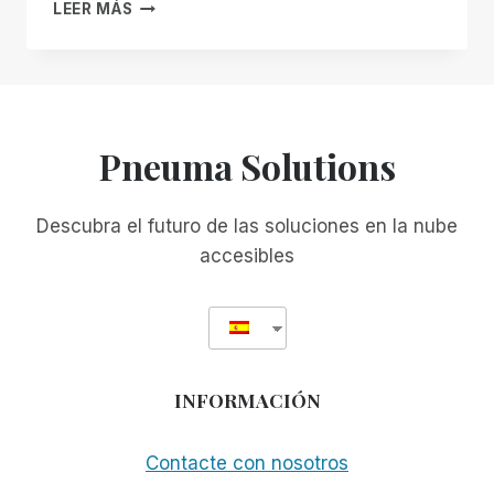
CARTA
LEER MÁS
DEL
DR.
MARK
MAURER
ANIMANDO
A
Pneuma Solutions
LOS
CENTROS
DE
Descubra el futuro de las soluciones en la nube
REHABILITACIÓN
accesibles
A
DAR
A
SU
CLIENTELA
CIEGA
INFORMACIÓN
LA
POSIBILIDAD
DE
Contacte con nosotros
ELEGIR
A