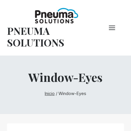
Saltar
al
Contenido
PNEUMA
SOLUTIONS
Window-Eyes
Inicio
/
Window-Eyes