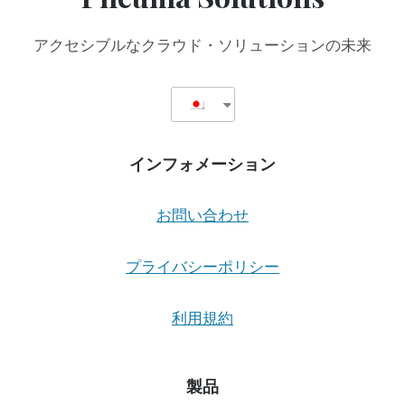
士
の
アクセシブルなクラウド・ソリューションの未来
書
簡
は、
リ
ハ
ビ
インフォメーション
リ
セ
ン
お問い合わせ
タ
ー
が
プライバシーポリシー
ア
ク
利用規約
セ
シ
ビ
リ
製品
テ