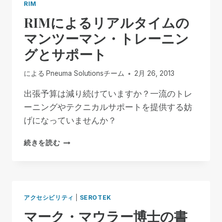
RIM
RIMによるリアルタイムの
マンツーマン・トレーニン
グとサポート
による
Pneuma Solutionsチーム
2月 26, 2013
出張予算は減り続けていますか？一流のトレ
ーニングやテクニカルサポートを提供する妨
げになっていませんか？
RIM
続きを読む
に
よ
る
リ
ア
アクセシビリティ
|
SEROTEK
ル
マーク・マウラー博士の書
タ