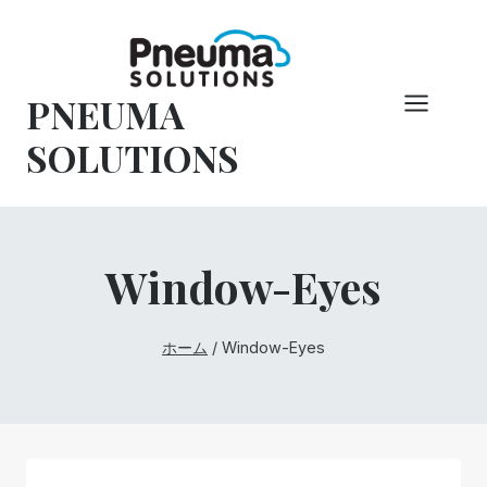
コ
ン
テ
PNEUMA
ン
ツ
SOLUTIONS
へ
ス
キ
ッ
Window-Eyes
プ
ホーム
/
Window-Eyes