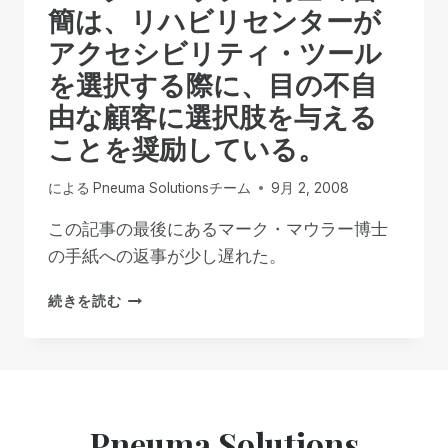
イ
簡は、リハビリセンターが
ム
アクセシビリティ・ツール
の
マ
を選択する際に、目の不自
ン
由な顧客に選択肢を与える
ツ
ー
ことを奨励している。
マ
ン・
による
Pneuma Solutionsチーム
9月 2, 2008
ト
レ
この記事の最後にあるマーク・マウラー博士
ー
の手紙への返事が少し遅れた。
ニ
ン
マ
グ
続きを読む
ー
と
ク・
サ
マ
ポ
ウ
ー
ラ
ト
ー
Pneuma Solutions
博