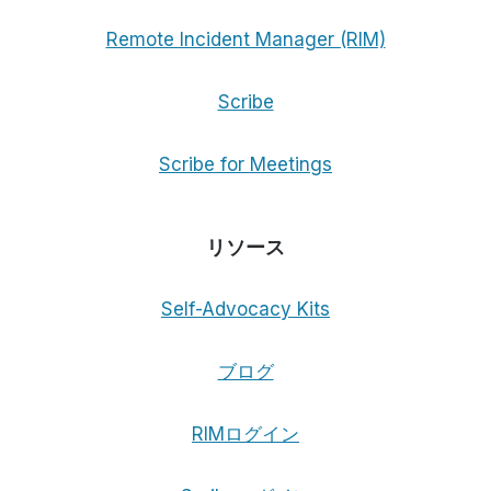
ィ・
ツ
Remote Incident Manager (RIM)
ー
ル
Scribe
を
選
択
Scribe for Meetings
す
る
際
に、
リソース
目
の
Self-Advocacy Kits
不
自
由
ブログ
な
顧
客
RIMログイン
に
選