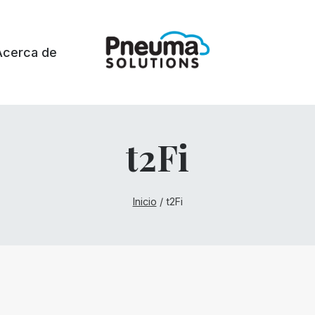
Acerca de
t2Fi
Inicio
/
t2Fi