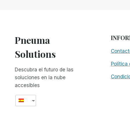
Y
LA
ESTUPIDEZ:
MI
EXPERIENCIA
CON
Pneuma
INFOR
EL
PIT
Solutions
Contact
BOSS
1150
Política
PRO
Descubra el futuro de las
Condici
soluciones en la nube
accesibles