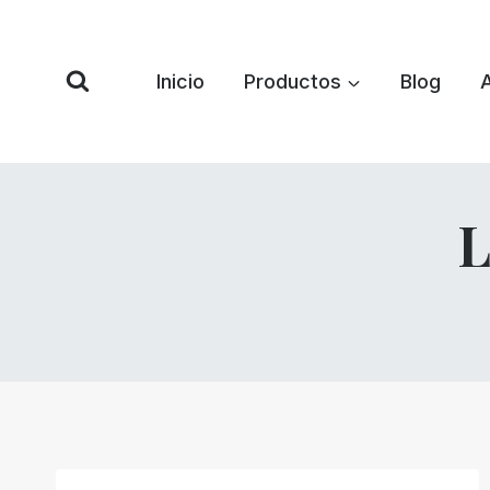
Saltar
al
Contenido
Inicio
Productos
Blog
L