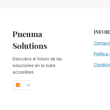
DE
LA
FASE
BETA
Y
YA
Pneuma
INFOR
ESTÁ
DISPONIBLE
Solutions
Contact
EN
TODO
Política
EL
Descubra el futuro de las
MUNDO.
Condici
soluciones en la nube
accesibles