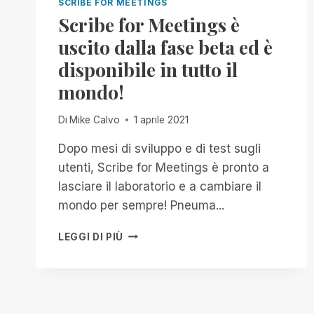
SCRIBE FOR MEETINGS
Scribe for Meetings è
uscito dalla fase beta ed è
disponibile in tutto il
mondo!
Di
Mike Calvo
1 aprile 2021
Dopo mesi di sviluppo e di test sugli
utenti, Scribe for Meetings è pronto a
lasciare il laboratorio e a cambiare il
mondo per sempre! Pneuma...
SCRIBE
LEGGI DI PIÙ
FOR
MEETINGS
È
USCITO
DALLA