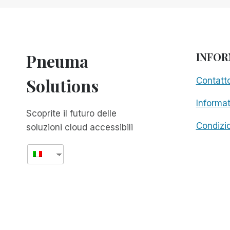
FASE
BETA
ED
È
DISPONIBILE
Pneuma
INFOR
IN
TUTTO
Solutions
Contatt
IL
MONDO!
Informat
Scoprite il futuro delle
Condizio
soluzioni cloud accessibili