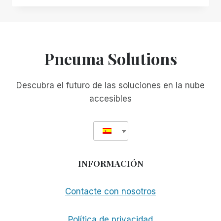
MANAGER
FRENTE
A
OTROS
JUGADORES
Pneuma Solutions
-
PARTE
1:
Descubra el futuro de las soluciones en la nube
RIM
accesibles
FRENTE
A
JAWS
TANDEM
Y
NVDA
INFORMACIÓN
REMOTE
Contacte con nosotros
Política de privacidad