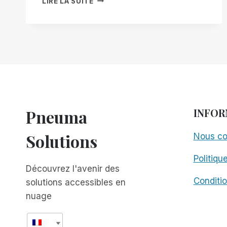
LIRE LA SUITE
TÉLÉCOMMANDE
UNIVERSELLE
POUR
TOUS
VOS
BESOINS
TECHNOLOGIQUES
:
LE
POINT
Pneuma
INFOR
DE
VUE
Solutions
Nous co
D'UN
UTILISATEUR
Politiqu
SUR
Découvrez l'avenir des
REMOTE
INCIDENT
Conditio
solutions accessibles en
MANAGER
nuage