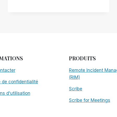
MANAGER
CONTRE
LES
AUTRES
ACTEURS
-
PARTIE
1
:
RIM
CONTRE
MATIONS
PRODUITS
JAWS
TANDEM
ntacter
Remote Incident Mana
ET
(RIM)
NVDA
e de confidentialité
REMOTE
Scribe
ns d'utilisation
Scribe for Meetings