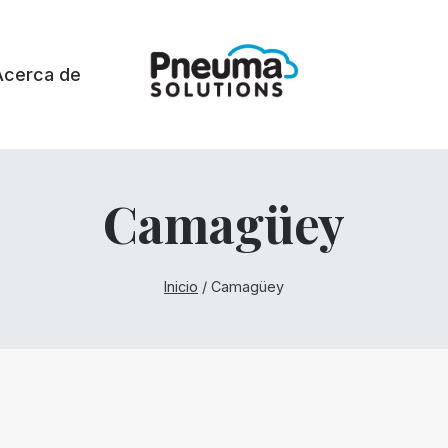
Acerca de
Camagüey
Inicio
/
Camagüey